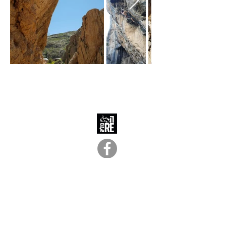
054-237-1349
ha.resoliya@gmail.com
שביל התנופה
5
קומה 2
קר
י
ית המלאכה
תל־אביב יפו
עשינו כל שביכולתנו כדי להנגיש את אתר
הריסולייה
לקהל כמה שיותר רחב, כך שאנשים
מכל קשת המוגבלויות יוכלו להשתמש בו.
אנחנו שואפים לציית כמה שיותר לחוק הנגישות