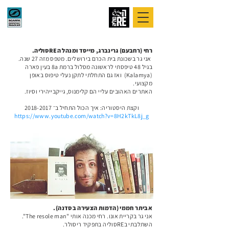
רחי (רחבעם) גרינברג, מייסד ומנהל הREסוליה.
אני גר בשכונת בית הכרם בירושלים.
מטפס מזה 27 שנה.
בגיל 48 טיפסתי לראשונה מסלול ברמת 8a בעין פארה
(Kalamya) ואז גם התחלתי לתקן נעלי טיפוס באופן
מקצועי.
האתרים האהובים עליי הם קלימנוס, גייקבייהירי וסיוז.
וקצת היסטוריה: איך הכול התחיל ב־
2018-2017
https://www.youtube.com/watch?v=8H2kTkL8j_g
אביתר חממי (הדמות הצעירה בסדנה).
אני גר בקריית אונו. רחי מכנה אותי
"The resole man".
השתלבתי בREסוליה בתפקיד
ריסולר.